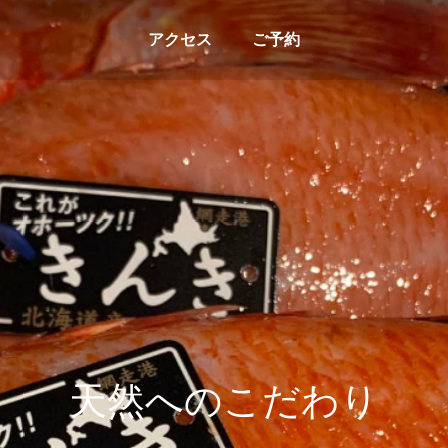
アクセス
ご予約
天
一
然
番
へ
う
の
ま
こ
い
だ
一
わ
瞬
を
り