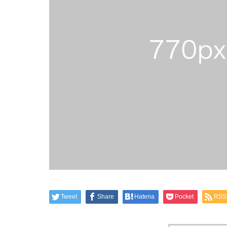
Tweet
Share
Hatena
Pocket
RSS