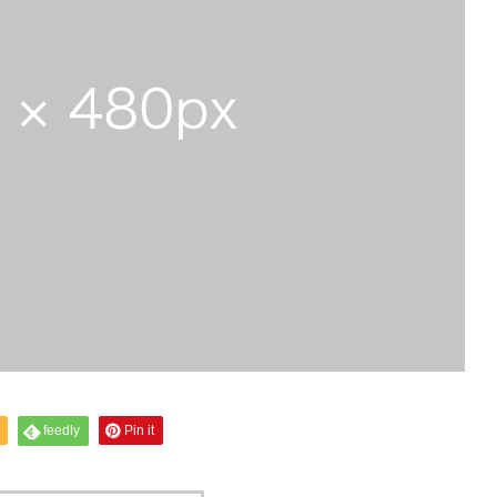
feedly
Pin it